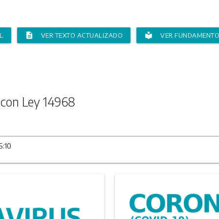
description
local_library
L
VER TEXTO ACTUALIZADO
VER FUNDAMENT
 con Ley 14968
5:10