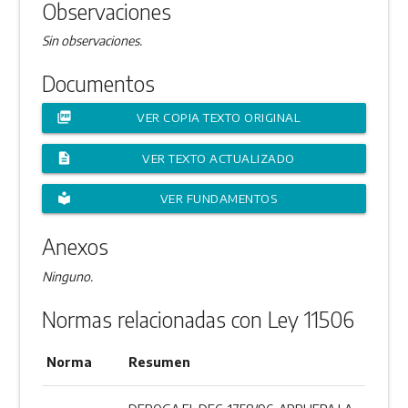
Observaciones
Sin observaciones.
Documentos
picture_as_pdf
VER COPIA TEXTO ORIGINAL
description
VER TEXTO ACTUALIZADO
local_library
VER FUNDAMENTOS
Anexos
Ninguno.
Normas relacionadas con Ley 11506
Norma
Resumen