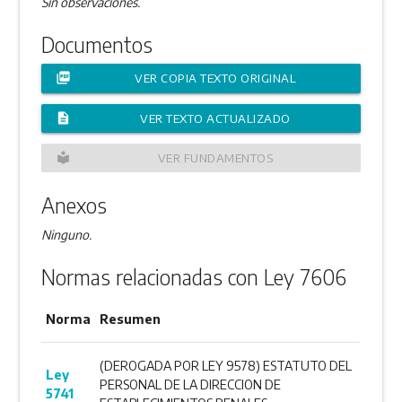
Sin observaciones.
Documentos
picture_as_pdf
VER COPIA TEXTO ORIGINAL
description
VER TEXTO ACTUALIZADO
local_library
VER FUNDAMENTOS
Anexos
Ninguno.
Normas relacionadas con Ley 7606
Norma
Resumen
(DEROGADA POR LEY 9578) ESTATUTO DEL
Ley
PERSONAL DE LA DIRECCION DE
5741