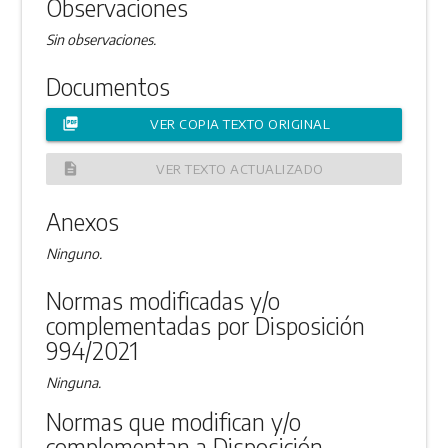
Observaciones
Sin observaciones.
Documentos
picture_as_pdf
VER COPIA TEXTO ORIGINAL
description
VER TEXTO ACTUALIZADO
Anexos
Ninguno.
Normas modificadas y/o
complementadas por Disposición
994/2021
Ninguna.
Normas que modifican y/o
complementan a Disposición