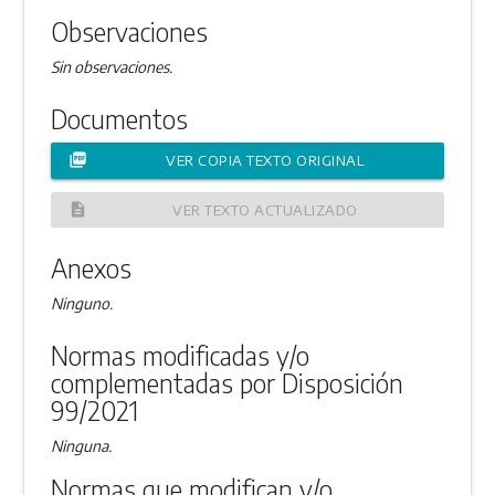
Observaciones
Sin observaciones.
Documentos
picture_as_pdf
VER COPIA TEXTO ORIGINAL
description
VER TEXTO ACTUALIZADO
Anexos
Ninguno.
Normas modificadas y/o
complementadas por Disposición
99/2021
Ninguna.
Normas que modifican y/o