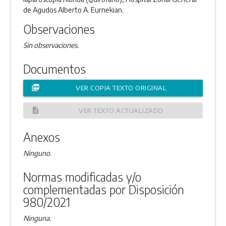
de Agudos Alberto A. Eurnekian.
Observaciones
Sin observaciones.
Documentos
picture_as_pdf
VER COPIA TEXTO ORIGINAL
description
VER TEXTO ACTUALIZADO
Anexos
Ninguno.
Normas modificadas y/o
complementadas por Disposición
980/2021
Ninguna.