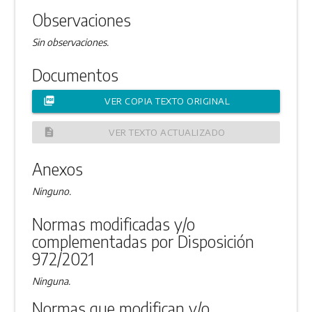
Observaciones
Sin observaciones.
Documentos
picture_as_pdf
VER COPIA TEXTO ORIGINAL
description
VER TEXTO ACTUALIZADO
Anexos
Ninguno.
Normas modificadas y/o
complementadas por Disposición
972/2021
Ninguna.
Normas que modifican y/o