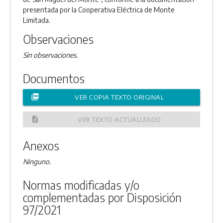
presentada por la Cooperativa Eléctrica de Monte
Limitada.
Observaciones
Sin observaciones.
Documentos
picture_as_pdf
VER COPIA TEXTO ORIGINAL
description
VER TEXTO ACTUALIZADO
Anexos
Ninguno.
Normas modificadas y/o
complementadas por Disposición
97/2021