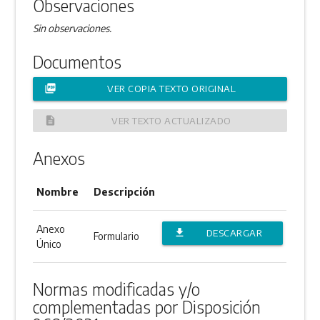
Observaciones
Sin observaciones.
Documentos
picture_as_pdf
VER COPIA TEXTO ORIGINAL
description
VER TEXTO ACTUALIZADO
Anexos
Nombre
Descripción
Anexo
file_download
DESCARGAR
Formulario
Único
ANEXO
Normas modificadas y/o
complementadas por Disposición