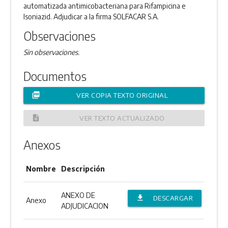
automatizada antimicobacteriana para Rifampicina e
Isoniazid. Adjudicar a la firma SOLFACAR S.A.
Observaciones
Sin observaciones.
Documentos
picture_as_pdf
VER COPIA TEXTO ORIGINAL
description
VER TEXTO ACTUALIZADO
Anexos
Nombre
Descripción
ANEXO DE
file_download
DESCARGAR
Anexo
ADJUDICACION
ANEXO