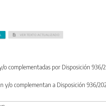
description
L
VER TEXTO ACTUALIZADO
y/o complementadas por Disposición 936/2
n y/o complementan a Disposición 936/20