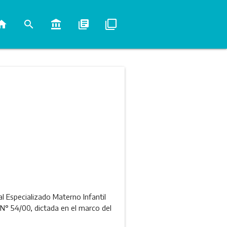
ome
search
account_balance
library_books
filter_none
l Especializado Materno Infantil
 N° 54/00, dictada en el marco del