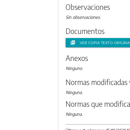
Observaciones
Sin observaciones.
Documentos
picture_as_pdf
VER COPIA TEXTO ORIGINA
Anexos
Ninguno.
Normas modificadas 
Ninguna.
Normas que modifica
Ninguna.