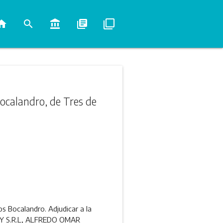
ome
search
account_balance
library_books
filter_none
Bocalandro, de Tres de
os Bocalandro. Adjudicar a la
NY S.R.L, ALFREDO OMAR