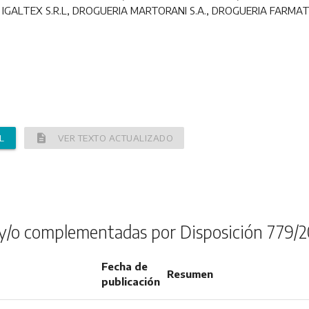
IGALTEX S.R.L, DROGUERIA MARTORANI S.A., DROGUERIA FARMATEC
description
L
VER TEXTO ACTUALIZADO
y/o complementadas por Disposición 779/2
Fecha de
Resumen
publicación