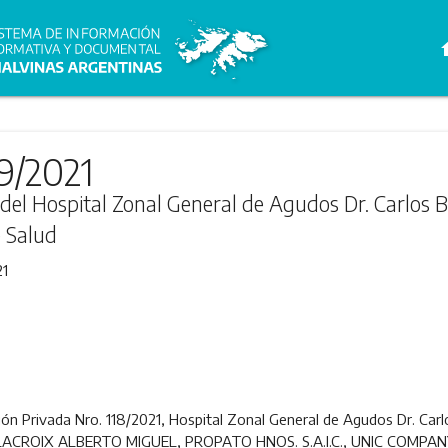
h
9/2021
a del Hospital Zonal General de Agudos Dr. Carlos 
e Salud
21
ión Privada Nro. 118/2021, Hospital Zonal General de Agudos Dr. Carl
LACROIX ALBERTO MIGUEL, PROPATO HNOS. S.A.I.C., UNIC COMPA