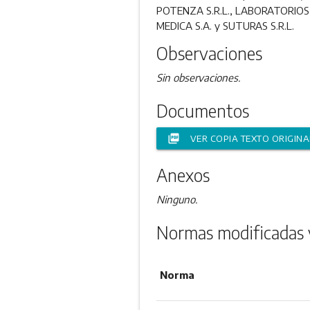
POTENZA S.R.L., LABORATORIOS 
MEDICA S.A. y SUTURAS S.R.L.
Observaciones
Sin observaciones.
Documentos
picture_as_pdf
VER COPIA TEXTO ORIGINA
Anexos
Ninguno.
Normas modificadas 
Norma