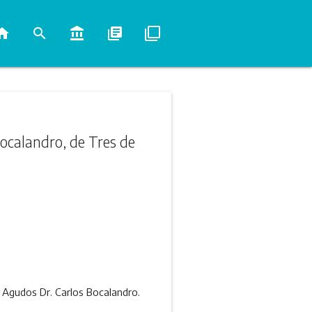
ome
search
account_balance
library_books
filter_none
Bocalandro, de Tres de
 Agudos Dr. Carlos Bocalandro.