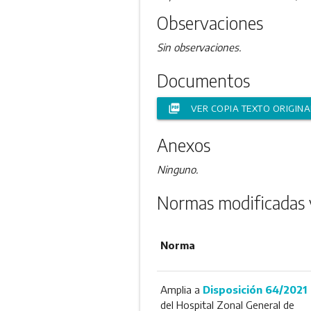
Observaciones
Sin observaciones.
Documentos
picture_as_pdf
VER COPIA TEXTO ORIGINA
Anexos
Ninguno.
Normas modificadas 
Norma
Amplia a
Disposición 64/2021
del Hospital Zonal General de