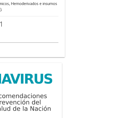
uímicos, Hemoderivados e insumos
).
1