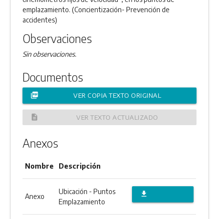
emplazamiento. (Concientización- Prevención de
accidentes)
Observaciones
Sin observaciones.
Documentos
picture_as_pdf
VER COPIA TEXTO ORIGINAL
description
VER TEXTO ACTUALIZADO
Anexos
Nombre
Descripción
Ubicación - Puntos
file_download
Anexo
Emplazamiento
DESCARGAR