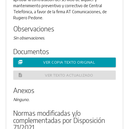
mantenimiento preventivo y correctivo de Central
Telefónica, a favor de la firma AT Comunicaciones, de
Rugiero Pedone.
Observaciones
Sin observaciones.
Documentos
picture_as_pdf
VER COPIA TEXTO ORIGINAL
description
VER TEXTO ACTUALIZADO
Anexos
Ninguno.
Normas modificadas y/o
complementadas por Disposición
71/2021