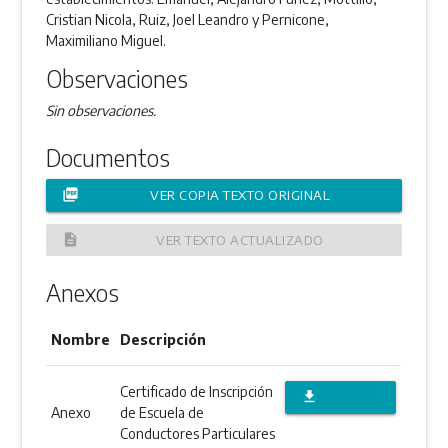
Cristian Nicola, Ruiz, Joel Leandro y Pernicone,
Maximiliano Miguel.
Observaciones
Sin observaciones.
Documentos
picture_as_pdf
VER COPIA TEXTO ORIGINAL
description
VER TEXTO ACTUALIZADO
Anexos
Nombre
Descripción
Certificado de Inscripción
file_download
Anexo
de Escuela de
DESCARGAR
Conductores Particulares