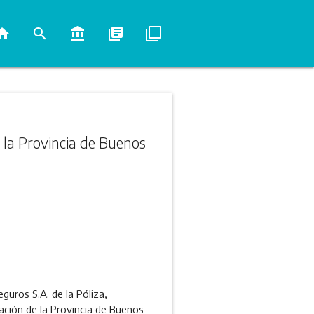
ome
search
account_balance
library_books
filter_none
 la Provincia de Buenos
guros S.A. de la Póliza,
ación de la Provincia de Buenos