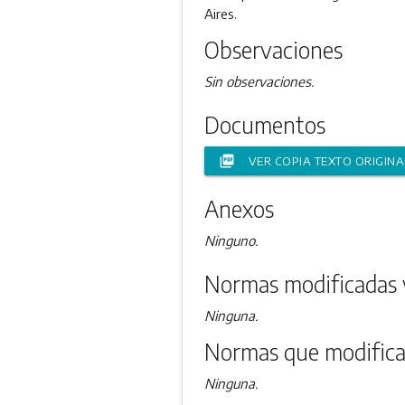
Aires.
Observaciones
Sin observaciones.
Documentos
picture_as_pdf
VER COPIA TEXTO ORIGINA
Anexos
Ninguno.
Normas modificadas 
Ninguna.
Normas que modifica
Ninguna.