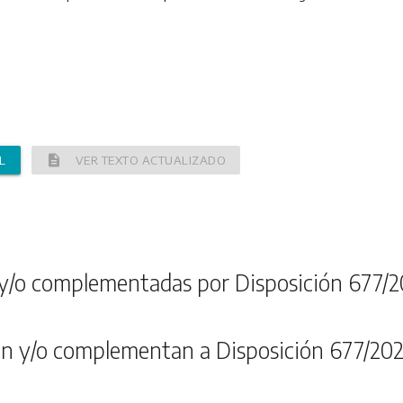
description
L
VER TEXTO ACTUALIZADO
y/o complementadas por Disposición 677/2
n y/o complementan a Disposición 677/202