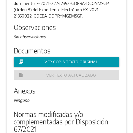
documento IF-2021-22742352-GDEBA-DCONMSGP
(Orden 8) del Expediente Electrónico EX-2021-
21350022-GDEBA-DDPRYMGEMSGP.
Observaciones
Sin observaciones.
Documentos
picture_as_pdf
VER COPIA TEXTO ORIGINAL
description
VER TEXTO ACTUALIZADO
Anexos
Ninguno.
Normas modificadas y/o
complementadas por Disposición
67/2021