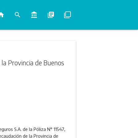
ome
search
account_balance
library_books
filter_none
 la Provincia de Buenos
guros S.A. de la Póliza N° 11547,
ecaudación de la Provincia de