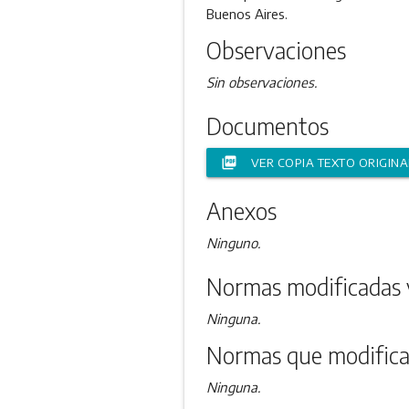
Buenos Aires.
Observaciones
Sin observaciones.
Documentos
picture_as_pdf
VER COPIA TEXTO ORIGINA
Anexos
Ninguno.
Normas modificadas 
Ninguna.
Normas que modifica
Ninguna.