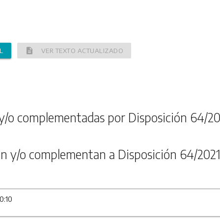
description
L
VER TEXTO ACTUALIZADO
y/o complementadas por Disposición 64/20
n y/o complementan a Disposición 64/202
0:10