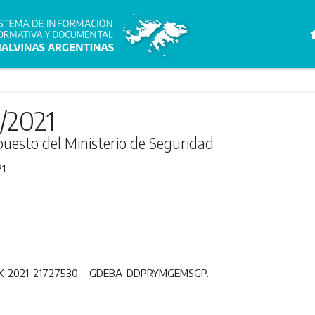
h
/2021
puesto del Ministerio de Seguridad
21
s EX-2021-21727530- -GDEBA-DDPRYMGEMSGP.