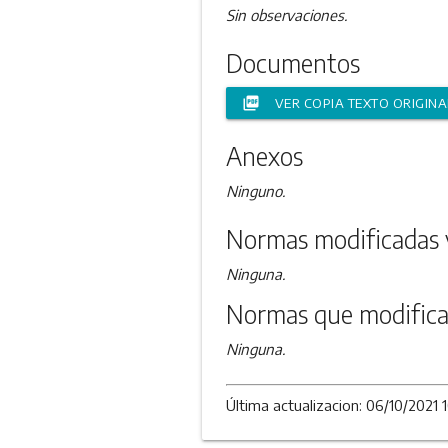
Sin observaciones.
Documentos
picture_as_pdf
VER COPIA TEXTO ORIGINA
Anexos
Ninguno.
Normas modificadas 
Ninguna.
Normas que modifica
Ninguna.
Última actualizacion: 06/10/2021 1