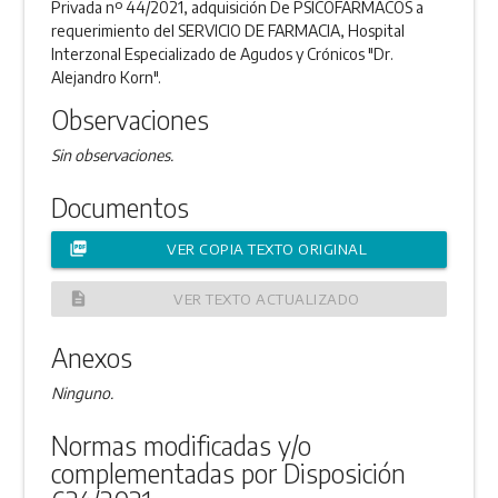
Privada nº 44/2021, adquisición De PSICOFARMACOS a
requerimiento del SERVICIO DE FARMACIA, Hospital
Interzonal Especializado de Agudos y Crónicos "Dr.
Alejandro Korn".
Observaciones
Sin observaciones.
Documentos
picture_as_pdf
VER COPIA TEXTO ORIGINAL
description
VER TEXTO ACTUALIZADO
Anexos
Ninguno.
Normas modificadas y/o
complementadas por Disposición