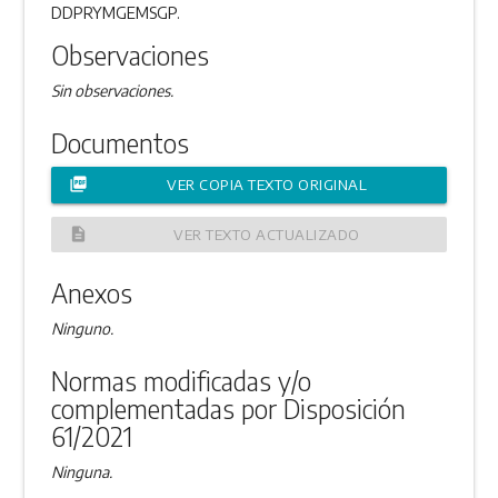
DDPRYMGEMSGP.
Observaciones
Sin observaciones.
Documentos
picture_as_pdf
VER COPIA TEXTO ORIGINAL
description
VER TEXTO ACTUALIZADO
Anexos
Ninguno.
Normas modificadas y/o
complementadas por Disposición
61/2021
Ninguna.