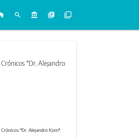
ome
search
account_balance
library_books
filter_none
 Crónicos "Dr. Alejandro
Crónicos "Dr. Alejandro Korn".