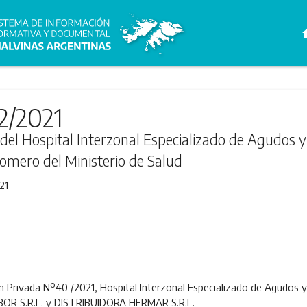
h
2/2021
a del Hospital Interzonal Especializado de Agudos y
omero del Ministerio de Salud
21
ón Privada Nº40 /2021, Hospital Interzonal Especializado de Agudos y 
ABOR S.R.L. y DISTRIBUIDORA HERMAR S.R.L.