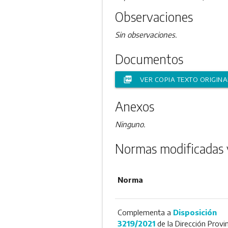
Observaciones
Sin observaciones.
Documentos
picture_as_pdf
VER COPIA TEXTO ORIGINA
Anexos
Ninguno.
Normas modificadas 
Norma
Complementa a
Disposición
3219/2021
de la Dirección Provin