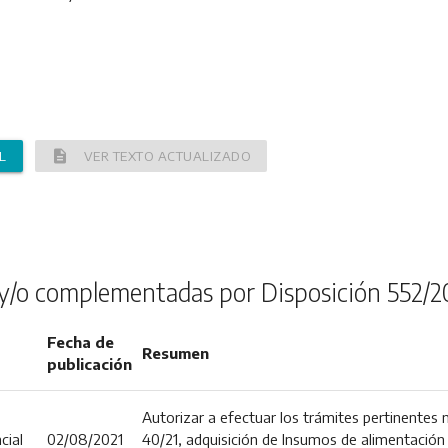
description
L
VER TEXTO ACTUALIZADO
y/o complementadas por Disposición 552/2
Fecha de
Resumen
publicación
Autorizar a efectuar los trámites pertinentes 
cial
02/08/2021
40/21, adquisición de Insumos de alimentación