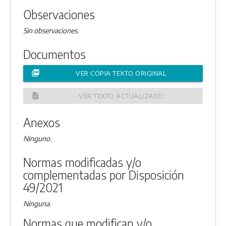
Observaciones
Sin observaciones.
Documentos
picture_as_pdf
VER COPIA TEXTO ORIGINAL
description
VER TEXTO ACTUALIZADO
Anexos
Ninguno.
Normas modificadas y/o
complementadas por Disposición
49/2021
Ninguna.
Normas que modifican y/o