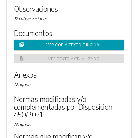
Observaciones
Sin observaciones.
Documentos
picture_as_pdf
VER COPIA TEXTO ORIGINAL
description
VER TEXTO ACTUALIZADO
Anexos
Ninguno.
Normas modificadas y/o
complementadas por Disposición
450/2021
Ninguna.
Normas que modifican y/o