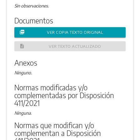
Sin observaciones.
Documentos
picture_as_pdf
VER COPIA TEXTO ORIGINAL
description
VER TEXTO ACTUALIZADO
Anexos
Ninguno.
Normas modificadas y/o
complementadas por Disposición
411/2021
Ninguna.
Normas que modifican y/o
complementan a Disposición