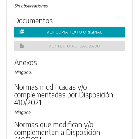
Sin observaciones.
Documentos
picture_as_pdf
VER COPIA TEXTO ORIGINAL
description
VER TEXTO ACTUALIZADO
Anexos
Ninguno.
Normas modificadas y/o
complementadas por Disposición
410/2021
Ninguna.
Normas que modifican y/o
complementan a Disposición