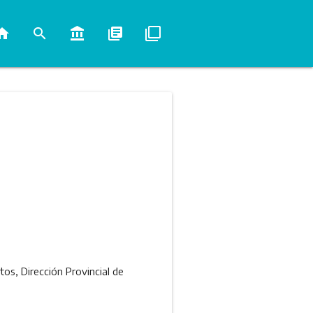
ome
search
account_balance
library_books
filter_none
tos, Dirección Provincial de