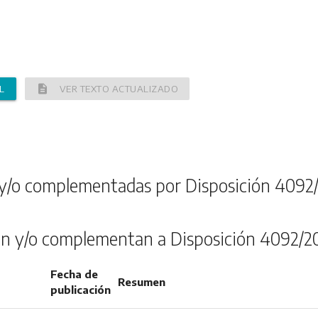
description
L
VER TEXTO ACTUALIZADO
y/o complementadas por Disposición 4092
n y/o complementan a Disposición 4092/2
Fecha de
Resumen
publicación