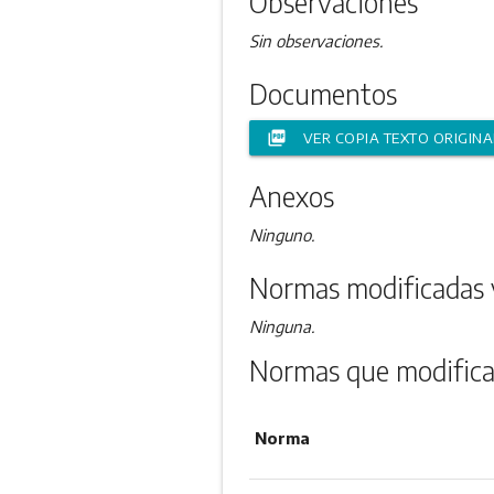
Observaciones
Sin observaciones.
Documentos
picture_as_pdf
VER COPIA TEXTO ORIGINA
Anexos
Ninguno.
Normas modificadas 
Ninguna.
Normas que modifica
Norma