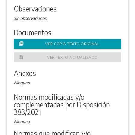
Observaciones
Sin observaciones.
Documentos
picture_as_pdf
VER COPIA TEXTO ORIGINAL
description
VER TEXTO ACTUALIZADO
Anexos
Ninguno.
Normas modificadas y/o
complementadas por Disposición
383/2021
Ninguna.
Normas que modifican y/o