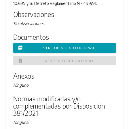
10.699 y su Decreto Reglamentario N.º 499/91.
Observaciones
Sin observaciones.
Documentos
picture_as_pdf
VER COPIA TEXTO ORIGINAL
description
VER TEXTO ACTUALIZADO
Anexos
Ninguno.
Normas modificadas y/o
complementadas por Disposición
381/2021
Ninguna.