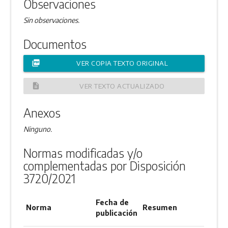
Observaciones
Sin observaciones.
Documentos
picture_as_pdf
VER COPIA TEXTO ORIGINAL
description
VER TEXTO ACTUALIZADO
Anexos
Ninguno.
Normas modificadas y/o
complementadas por Disposición
3720/2021
Fecha de
Norma
Resumen
publicación