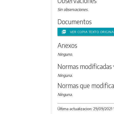
Observaciones
Sin observaciones.
Documentos
picture_as_pdf
VER COPIA TEXTO ORIGINA
Anexos
Ninguno.
Normas modificadas 
Ninguna.
Normas que modifica
Ninguna.
Última actualizacion: 29/09/2021 