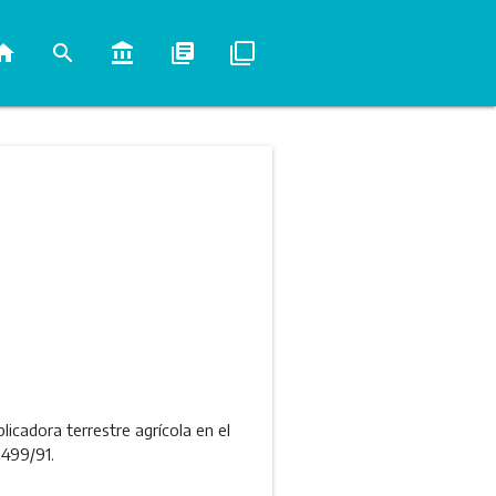
ome
search
account_balance
library_books
filter_none
licadora terrestre agrícola en el
 499/91.