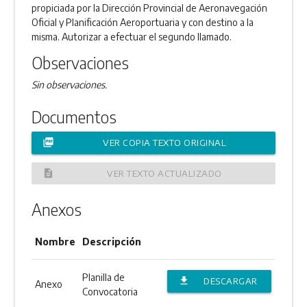
propiciada por la Dirección Provincial de Aeronavegación
Oficial y Planificación Aeroportuaria y con destino a la
misma. Autorizar a efectuar el segundo llamado.
Observaciones
Sin observaciones.
Documentos
picture_as_pdf
VER COPIA TEXTO ORIGINAL
description
VER TEXTO ACTUALIZADO
Anexos
Nombre
Descripción
Planilla de
file_download
DESCARGAR
Anexo
Convocatoria
ANEXO