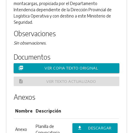
montacargas, propiciada por el Departamento
Intendencia dependiente de la Dirección Provincial de
Logística Operativa y con destino a este Ministerio de
Seguridad.
Observaciones
Sin observaciones.
Documentos
picture_as_pdf
VER COPIA TEXTO ORIGINAL
description
VER TEXTO ACTUALIZADO
Anexos
Nombre
Descripción
Planilla de
file_download
DESCARGAR
Anexo
Convocatoria