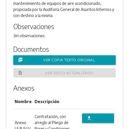
mantenimiento de equipos de aire acondicionado,
propiciada por la Auditoría General de Asuntos Internos y
con destino a la misma.
Observaciones
Sin observaciones.
Documentos
picture_as_pdf
VER COPIA TEXTO ORIGINAL
description
VER TEXTO ACTUALIZADO
Anexos
Nombre
Descripción
Contratación, con
file_download
Anexo
arreglo al Pliego de
DESCARGAR
I,II,III,IV;V
Bases y Condiciones