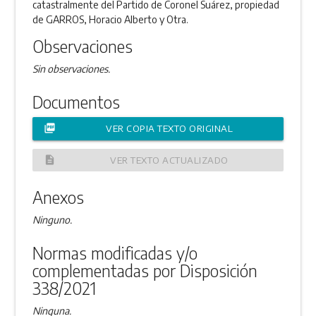
catastralmente del Partido de Coronel Suárez, propiedad
de GARROS, Horacio Alberto y Otra.
Observaciones
Sin observaciones.
Documentos
picture_as_pdf
VER COPIA TEXTO ORIGINAL
description
VER TEXTO ACTUALIZADO
Anexos
Ninguno.
Normas modificadas y/o
complementadas por Disposición
338/2021
Ninguna.