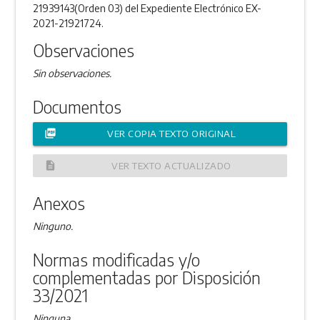
21939143(Orden 03) del Expediente Electrónico EX-
2021-21921724.
Observaciones
Sin observaciones.
Documentos
picture_as_pdf
VER COPIA TEXTO ORIGINAL
description
VER TEXTO ACTUALIZADO
Anexos
Ninguno.
Normas modificadas y/o
complementadas por Disposición
33/2021
Ninguna.