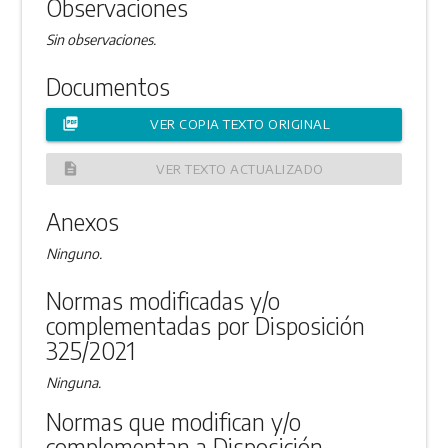
Observaciones
Sin observaciones.
Documentos
picture_as_pdf
VER COPIA TEXTO ORIGINAL
description
VER TEXTO ACTUALIZADO
Anexos
Ninguno.
Normas modificadas y/o
complementadas por Disposición
325/2021
Ninguna.
Normas que modifican y/o
complementan a Disposición