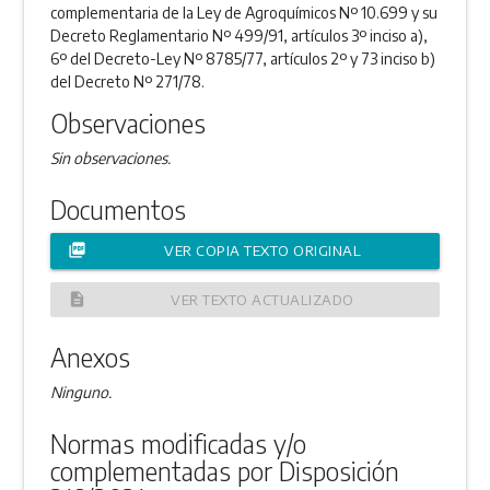
complementaria de la Ley de Agroquímicos Nº 10.699 y su
Decreto Reglamentario Nº 499/91, artículos 3º inciso a),
6º del Decreto-Ley Nº 8785/77, artículos 2º y 73 inciso b)
del Decreto Nº 271/78.
Observaciones
Sin observaciones.
Documentos
picture_as_pdf
VER COPIA TEXTO ORIGINAL
description
VER TEXTO ACTUALIZADO
Anexos
Ninguno.
Normas modificadas y/o
complementadas por Disposición