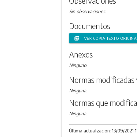
Observaciones
Sin observaciones.
Documentos
picture_as_pdf
VER COPIA TEXTO ORIGINA
Anexos
Ninguno.
Normas modificadas 
Ninguna.
Normas que modifica
Ninguna.
Última actualizacion: 13/09/2021 1