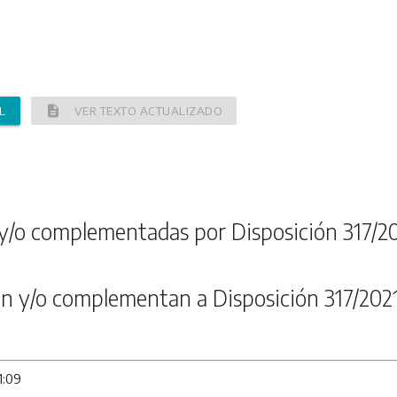
description
L
VER TEXTO ACTUALIZADO
y/o complementadas por Disposición 317/2
n y/o complementan a Disposición 317/202
1:09