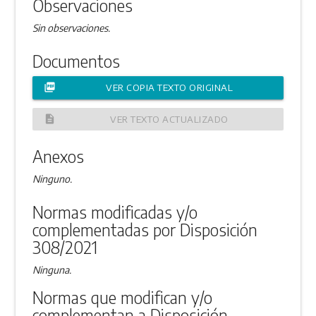
Observaciones
Sin observaciones.
Documentos
picture_as_pdf
VER COPIA TEXTO ORIGINAL
description
VER TEXTO ACTUALIZADO
Anexos
Ninguno.
Normas modificadas y/o
complementadas por Disposición
308/2021
Ninguna.
Normas que modifican y/o
complementan a Disposición