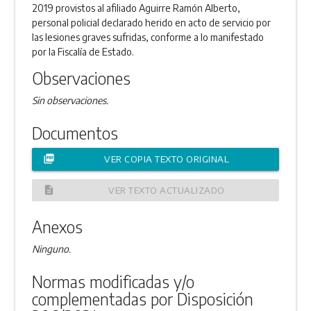
2019 provistos al afiliado Aguirre Ramón Alberto,
personal policial declarado herido en acto de servicio por
las lesiones graves sufridas, conforme a lo manifestado
por la Fiscalía de Estado.
Observaciones
Sin observaciones.
Documentos
picture_as_pdf
VER COPIA TEXTO ORIGINAL
description
VER TEXTO ACTUALIZADO
Anexos
Ninguno.
Normas modificadas y/o
complementadas por Disposición