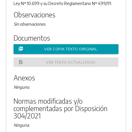
Ley Nº 10.699 y su Decreto Reglamentario Nº 499/91.
Observaciones
Sin observaciones.
Documentos
picture_as_pdf
VER COPIA TEXTO ORIGINAL
description
VER TEXTO ACTUALIZADO
Anexos
Ninguno.
Normas modificadas y/o
complementadas por Disposición
304/2021
Ninguna.