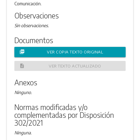
Comunicación.
Observaciones
Sin observaciones.
Documentos
picture_as_pdf
VER COPIA TEXTO ORIGINAL
description
VER TEXTO ACTUALIZADO
Anexos
Ninguno.
Normas modificadas y/o
complementadas por Disposición
302/2021
Ninguna.