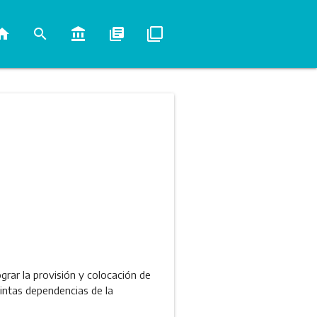
ome
search
account_balance
library_books
filter_none
rar la provisión y colocación de
tintas dependencias de la