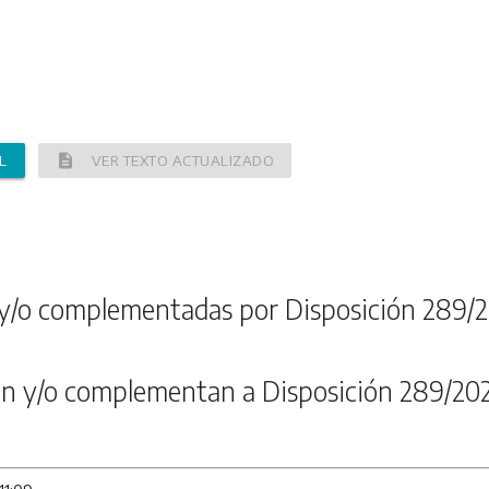
description
L
VER TEXTO ACTUALIZADO
y/o complementadas por Disposición 289/2
n y/o complementan a Disposición 289/20