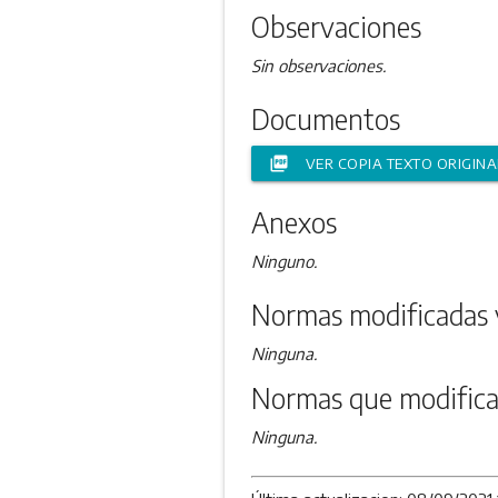
Observaciones
Sin observaciones.
Documentos
picture_as_pdf
VER COPIA TEXTO ORIGINA
Anexos
Ninguno.
Normas modificadas 
Ninguna.
Normas que modifica
Ninguna.