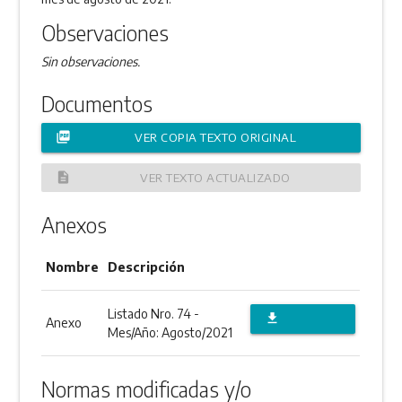
Observaciones
Sin observaciones.
Documentos
picture_as_pdf
VER COPIA TEXTO ORIGINAL
description
VER TEXTO ACTUALIZADO
Anexos
Nombre
Descripción
Listado Nro. 74 -
file_download
Anexo
Mes/Año: Agosto/2021
DESCARGAR
ANEXO
Normas modificadas y/o