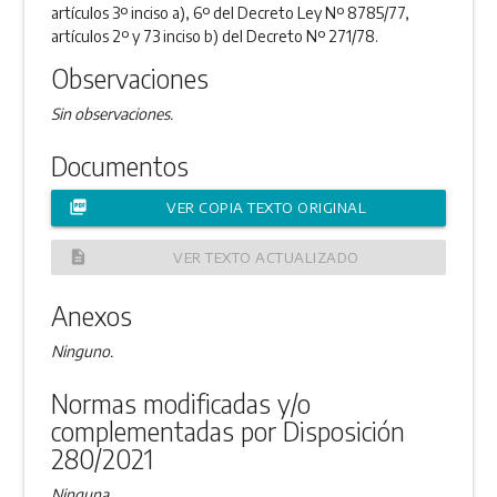
artículos 3º inciso a), 6º del Decreto Ley Nº 8785/77,
artículos 2º y 73 inciso b) del Decreto Nº 271/78.
Observaciones
Sin observaciones.
Documentos
picture_as_pdf
VER COPIA TEXTO ORIGINAL
description
VER TEXTO ACTUALIZADO
Anexos
Ninguno.
Normas modificadas y/o
complementadas por Disposición
280/2021
Ninguna.