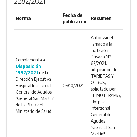
2282/2021
Fecha de
Norma
Resumen
publicación
Autorizar el
llamado a la
Licitación
Privada Nº
Complementa a
67/2021,
Disposición
adquisición de
1997/2021
de la
TARJETAS Y
Dirección Ejecutiva
OTROS,
Hospital Interzonal
06/10/2021
solicitado por
General de Agudos
HEMOTERAPIA,
"General San Martín",
Hospital
de La Plata del
Interzonal
Ministerio de Salud
General de
Agudos
"General San
Martín".