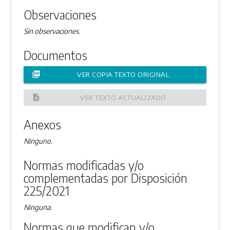
Observaciones
Sin observaciones.
Documentos
picture_as_pdf
VER COPIA TEXTO ORIGINAL
description
VER TEXTO ACTUALIZADO
Anexos
Ninguno.
Normas modificadas y/o
complementadas por Disposición
225/2021
Ninguna.
Normas que modifican y/o