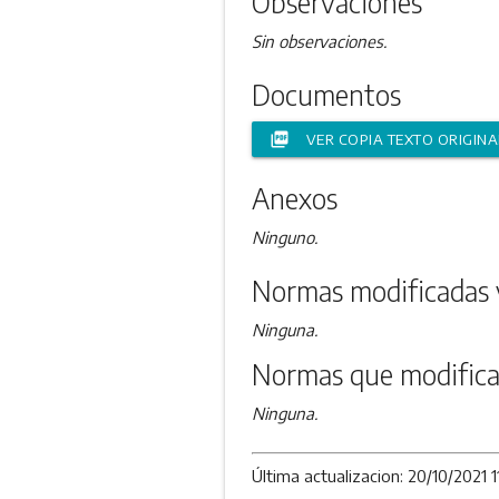
Observaciones
Sin observaciones.
Documentos
picture_as_pdf
VER COPIA TEXTO ORIGINA
Anexos
Ninguno.
Normas modificadas 
Ninguna.
Normas que modifica
Ninguna.
Última actualizacion: 20/10/2021 1