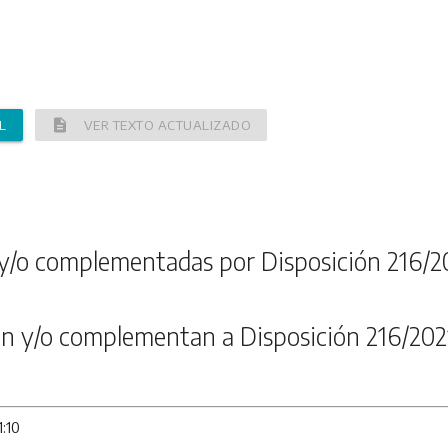
description
L
VER TEXTO ACTUALIZADO
y/o complementadas por Disposición 216/2
n y/o complementan a Disposición 216/202
1:10